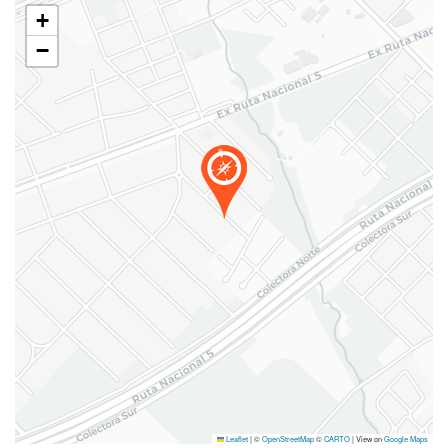
+
−
Leaflet
|
©
OpenStreetMap
©
CARTO
| View on
Google Maps