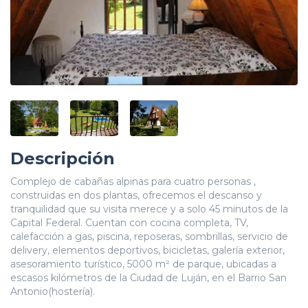
Descripción
Complejo de cabañas alpinas para cuatro personas ,
construidas en dos plantas, ofrecemos el descanso y
tranquilidad que su visita merece y a solo 45 minutos de la
Capital Federal. Cuentan con cocina completa, TV,
calefacción a gas, piscina, reposeras, sombrillas, servicio de
delivery, elementos deportivos, bicicletas, galería exterior,
asesoramiento turístico, 5000 m² de parque, ubicadas a
escasos kilómetros de la Ciudad de Luján, en el Barrio San
Antonio(hostería).