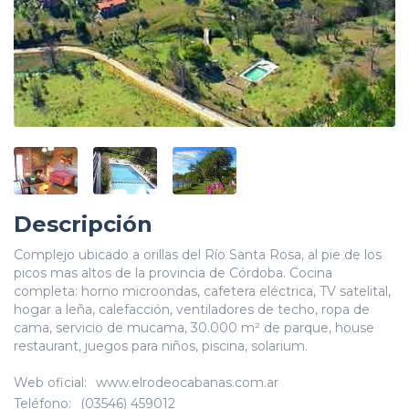
Descripción
Complejo ubicado a orillas del Río Santa Rosa, al pie de los
picos mas altos de la provincia de Córdoba. Cocina
completa: horno microondas, cafetera eléctrica, TV satelital,
hogar a leña, calefacción, ventiladores de techo, ropa de
cama, servicio de mucama, 30.000 m² de parque, house
restaurant, juegos para niños, piscina, solarium.
Web oficial:
www.elrodeocabanas.com.ar
Teléfono:
(03546) 459012