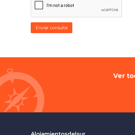
Enviar consulta
Ver to
Alojamientosdelsur