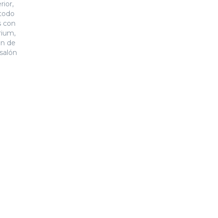
rior,
 todo
s con
rium,
ón de
 salón