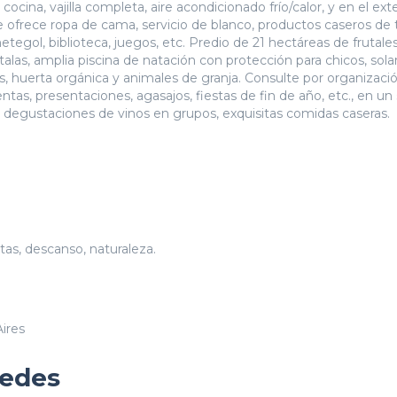
ina, vajilla completa, aire acondicionado frío/calor, y en el exte
e ofrece ropa de cama, servicio de blanco, productos caseros de
etegol, biblioteca, juegos, etc. Predio de 21 hectáreas de frutale
, talas, amplia piscina de natación con protección para chicos, sola
as, huerta orgánica y animales de granja. Consulte por organizaci
tas, presentaciones, agasajos, fiestas de fin de año, etc., en un
 degustaciones de vinos en grupos, exquisitas comidas caseras.
tas, descanso, naturaleza.
ires
pedes