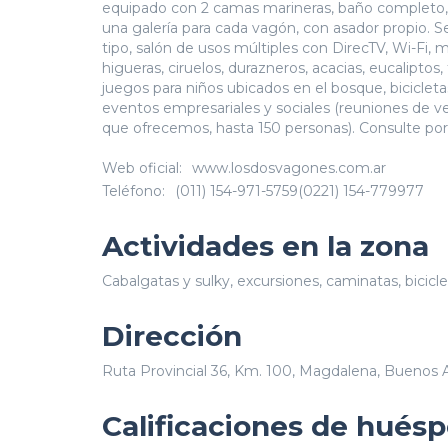
equipado con 2 camas marineras, baño completo, coc
una galería para cada vagón, con asador propio. S
tipo, salón de usos múltiples con DirecTV, Wi-Fi, m
higueras, ciruelos, durazneros, acacias, eucaliptos
juegos para niños ubicados en el bosque, biciclet
eventos empresariales y sociales (reuniones de ven
que ofrecemos, hasta 150 personas). Consulte por
Web oficial:
www.losdosvagones.com.ar
Teléfono:
(011) 154-971-5759(0221) 154-779977
Actividades en la zona
Cabalgatas y sulky, excursiones, caminatas, bicicle
Dirección
Ruta Provincial 36, Km. 100, Magdalena, Buenos A
Calificaciones de hués