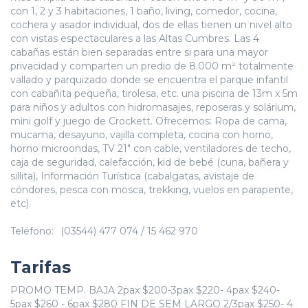
con 1, 2 y 3 habitaciones, 1 baño, living, comedor, cocina,
cochera y asador individual, dos de ellas tienen un nivel alto
con vistas espectaculares a las Altas Cumbres. Las 4
cabañas están bien separadas entre si para una mayor
privacidad y comparten un predio de 8.000 m² totalmente
vallado y parquizado donde se encuentra el parque infantil
con cabañita pequeña, tirolesa, etc. una piscina de 13m x 5m
para niños y adultos con hidromasajes, reposeras y solárium,
mini golf y juego de Crockett. Ofrecemos: Ropa de cama,
mucama, desayuno, vajilla completa, cocina con horno,
horno microondas, TV 21" con cable, ventiladores de techo,
caja de seguridad, calefacción, kid de bebé (cuna, bañera y
sillita), Información Turística (cabalgatas, avistaje de
cóndores, pesca con mosca, trekking, vuelos en parapente,
etc).
Teléfono:
(03544) 477 074 / 15 462 970
Tarifas
PROMO TEMP. BAJA 2pax $200-3pax $220- 4pax $240-
5pax $260 - 6pax $280 FIN DE SEM LARGO 2/3pax $250- 4