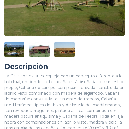
Descripción
La Catalana es un complejo con un concepto diferente a lo
habitual, en donde cada cabaña está diseñada con un estilo
propio, Cabaña de campo: con piscina privada, construida en
ladrillo visto combinado con madera de algarrobo, Cabaña
de montaña: construida totalmente de troncos, Cabaña
mediterránea: típica de Ibiza y de las isla del mediterráneo,
con revoques irregulares pintada a la cal, combinada con
madera oscura antiquísima y Cabaña de Piedra: Toda en laja
negra con combinaciones en ladrillo visto, madera y paja, la
mas amplia de las cabañas; Poseen entre 70 m² y 90 m²,