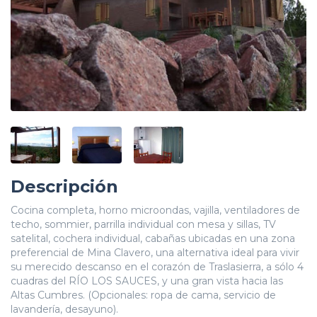
Descripción
Cocina completa, horno microondas, vajilla, ventiladores de
techo, sommier, parrilla individual con mesa y sillas, TV
satelital, cochera individual, cabañas ubicadas en una zona
preferencial de Mina Clavero, una alternativa ideal para vivir
su merecido descanso en el corazón de Traslasierra, a sólo 4
cuadras del RÍO LOS SAUCES, y una gran vista hacia las
Altas Cumbres. (Opcionales: ropa de cama, servicio de
lavandería, desayuno).