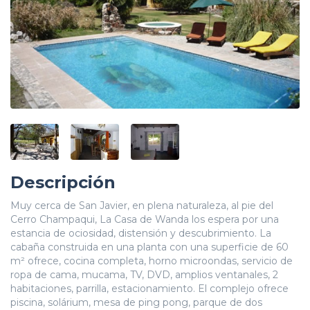
Descripción
Muy cerca de San Javier, en plena naturaleza, al pie del
Cerro Champaqui, La Casa de Wanda los espera por una
estancia de ociosidad, distensión y descubrimiento. La
cabaña construida en una planta con una superficie de 60
m² ofrece, cocina completa, horno microondas, servicio de
ropa de cama, mucama, TV, DVD, amplios ventanales, 2
habitaciones, parrilla, estacionamiento. El complejo ofrece
piscina, solárium, mesa de ping pong, parque de dos