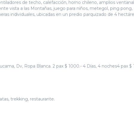
entiladores de techo, calefacción, horno chileno, amplios ventana
ente vista a las Montañas, juego para niños, metegol, ping pong,
ocheras individuales, ubicadas en un predio parquizado de 4 hectáre
, Dv, Ropa Blanca. 2 pax $ 1000.- 4 Días, 4 noches4 pax $ 1
atas, trekking, restaurante.