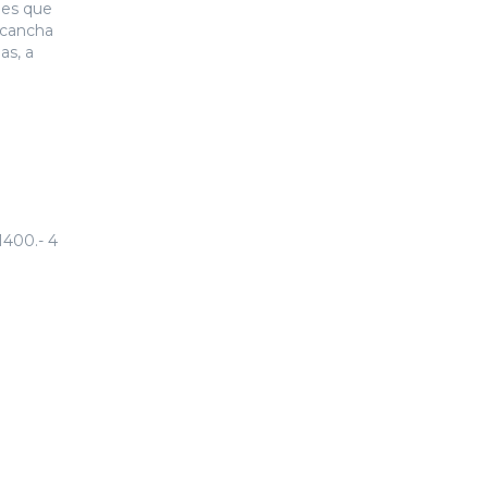
les que
 cancha
as, a
400.- 4