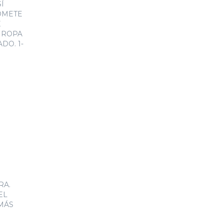
Í
OMETE
E
, ROPA
DO. 1-
RA.
EL
 MÁS