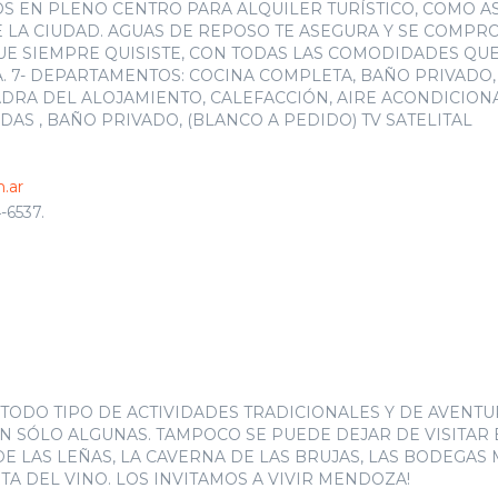
EN PLENO CENTRO PARA ALQUILER TURÍSTICO, COMO AS
E LA CIUDAD. AGUAS DE REPOSO TE ASEGURA Y SE COMPR
UE SIEMPRE QUISISTE, CON TODAS LAS COMODIDADES QU
A. 7- DEPARTAMENTOS: COCINA COMPLETA, BAÑO PRIVADO
ADRA DEL ALOJAMIENTO, CALEFACCIÓN, AIRE ACONDICIONA
S , BAÑO PRIVADO, (BLANCO A PEDIDO) TV SATELITAL
.ar
-6537.
TODO TIPO DE ACTIVIDADES TRADICIONALES Y DE AVENTU
ON SÓLO ALGUNAS. TAMPOCO SE PUEDE DEJAR DE VISITAR 
DE LAS LEÑAS, LA CAVERNA DE LAS BRUJAS, LAS BODEGAS
A DEL VINO. LOS INVITAMOS A VIVIR MENDOZA!