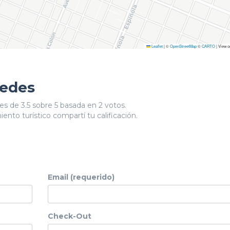
Leaflet
|
©
OpenStreetMap
©
CARTO
| View 
pedes
es de 3.5 sobre 5 basada en 2 votos.
ento turístico compartí tu calificación.
Email (requerido)
Check-Out