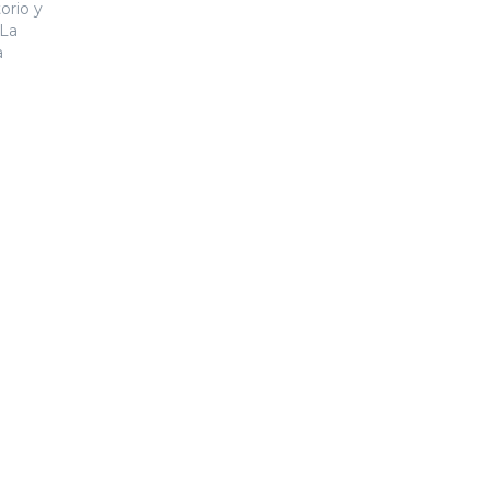
orio y
 La
a