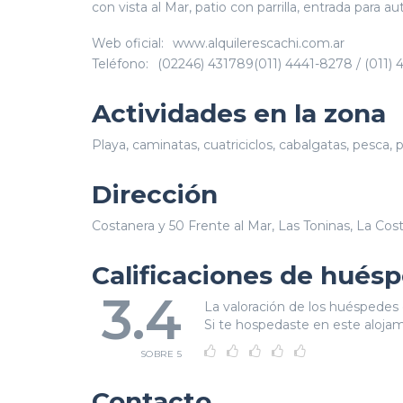
con vista al Mar, patio con parrilla, entrada para
Web oficial:
www.alquilerescachi.com.ar
Teléfono:
(02246) 431789(011) 4441-8278 / (011)
Actividades en la zona
Playa, caminatas, cuatriciclos, cabalgatas, pesca, 
Dirección
Costanera y 50 Frente al Mar, Las Toninas, La Cos
Calificaciones de hués
3.4
La valoración de los huéspedes 
Si te hospedaste en este alojami
SOBRE 5
Contacto