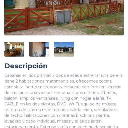
Descripción
Cabañas en dos plantas 2 dos de ellas a estrenar una de ella
tiene 2 habitaciones matrimoniales, ofrecemos cocina
completa, horno microondas, heladera con freezer, servicio
de mucama una vez por semana, 2 dormitorios, 2 baños,
balcón, amplios ventanales, living con hogar a leña, TV
CABLE en las dos plantas, DVD, Wi-Fi, equipo de música,
sistema de alarma monitoreaba, calefacción, ventiladores
de techo, habitaciones con cortinas black out, parrilla,
lavadero y patio individual, mesas y sillas de jardín,
estacionamiento, Extenso jardín con cochera descubierta