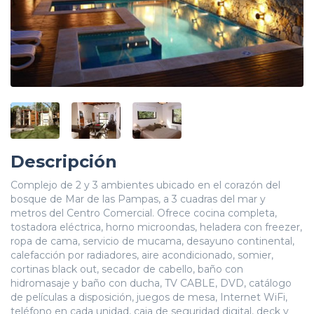
Descripción
Complejo de 2 y 3 ambientes ubicado en el corazón del
bosque de Mar de las Pampas, a 3 cuadras del mar y
metros del Centro Comercial. Ofrece cocina completa,
tostadora eléctrica, horno microondas, heladera con freezer,
ropa de cama, servicio de mucama, desayuno continental,
calefacción por radiadores, aire acondicionado, somier,
cortinas black out, secador de cabello, baño con
hidromasaje y baño con ducha, TV CABLE, DVD, catálogo
de películas a disposición, juegos de mesa, Internet WiFi,
teléfono en cada unidad, caja de seguridad digital, deck y