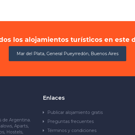
dos los alojamientos turísticos en este 
Mar del Plata, General Pueyrredón, Buenos Aires
Enlaces
Publicar alojamiento gratis
os de Argentina.
Preguntas frecuentes
alows, Aparts,
Términos y condiciones
s, Hostels,