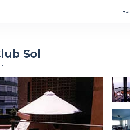
Bus
lub Sol
es