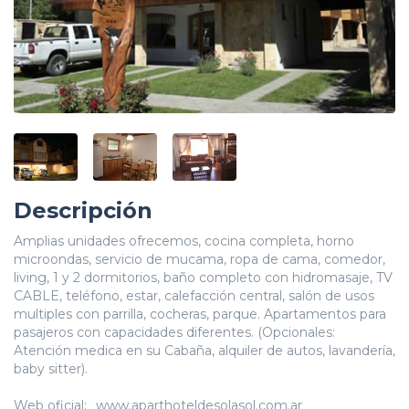
Descripción
Amplias unidades ofrecemos, cocina completa, horno
microondas, servicio de mucama, ropa de cama, comedor,
living, 1 y 2 dormitorios, baño completo con hidromasaje, TV
CABLE, teléfono, estar, calefacción central, salón de usos
multiples con parrilla, cocheras, parque. Apartamentos para
pasajeros con capacidades diferentes. (Opcionales:
Atención medica en su Cabaña, alquiler de autos, lavandería,
baby sitter).
Web oficial:
www.aparthoteldesolasol.com.ar