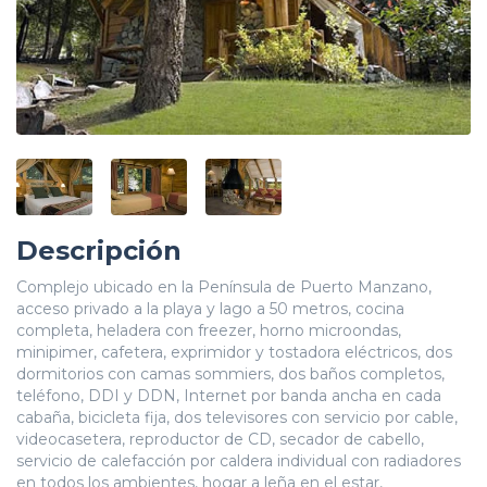
Descripción
Complejo ubicado en la Península de Puerto Manzano,
acceso privado a la playa y lago a 50 metros, cocina
completa, heladera con freezer, horno microondas,
minipimer, cafetera, exprimidor y tostadora eléctricos, dos
dormitorios con camas sommiers, dos baños completos,
teléfono, DDI y DDN, Internet por banda ancha en cada
cabaña, bicicleta fija, dos televisores con servicio por cable,
videocasetera, reproductor de CD, secador de cabello,
servicio de calefacción por caldera individual con radiadores
en todos los ambientes, hogar a leña en el estar,