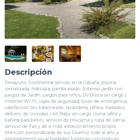
Descripción
Desayuno Continental servido en la Cabaña, piscina
climatizada, hidrospa, parrilla-asado, Extenso jardín con
juegos de Jardín, juegos para niños, DVDteca sin cargo |
Internet WI-FI, cajas de seguridad, luces de emergencia,
calefacción tiro balanceado, lavandería, niñera, traslados,
delivery de comidas I Kit Baby sin cargo (cuna, sillita y
bañera para bebé), servicio de mucama y ropa de cama,
servicio de Fax y de e-mail, estacionamiento propio.
Atención personalizada de sus Dueños todo el año y
asesoramiento en actividades turísticas y recreativas.