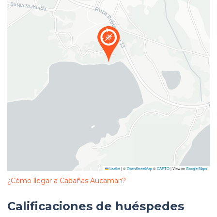
Leaflet
|
©
OpenStreetMap
©
CARTO
| View on
Google Maps
¿Cómo llegar a Cabañas Aucaman?
Calificaciones de huéspedes