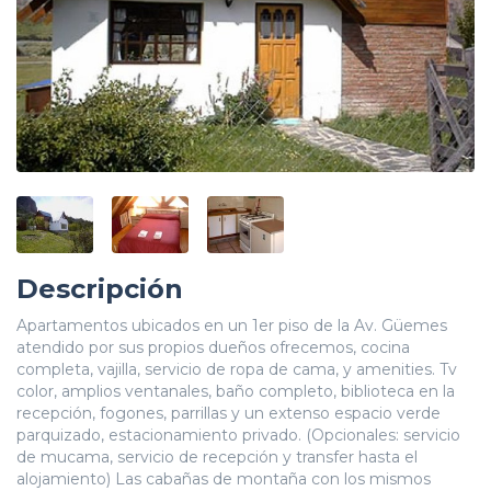
Descripción
Apartamentos ubicados en un 1er piso de la Av. Güemes
atendido por sus propios dueños ofrecemos, cocina
completa, vajilla, servicio de ropa de cama, y amenities. Tv
color, amplios ventanales, baño completo, biblioteca en la
recepción, fogones, parrillas y un extenso espacio verde
parquizado, estacionamiento privado. (Opcionales: servicio
de mucama, servicio de recepción y transfer hasta el
alojamiento) Las cabañas de montaña con los mismos