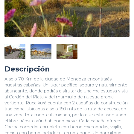
Descripción
A solo 70 Km de la ciudad de Mendoza encontrarás
nuestras cabañas. Un lugar pacífico, seguro y naturalmente
abundante, donde podrás disfrutar de una majestuosa vista
al Cordón del Plata y del murmullo de nuestra propia
vertiente. Ruca kurá cuenta con 2 cabañas de construcción
tradicional ubicadas a solo 150 mts de la ruta de acceso, en
una zona totalmente iluminada, por lo que esta asegurado
el libre tránsito aún habiendo nieve. Cada cabaña ofrece:
Cocina comedor completa con horno microondas, vajilla,
cocina con horno, heladera, termotanque. Un dormitorio