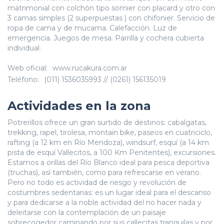
matrimonial con colchón tipo somier con placard y otro con
3 camas simples (2 superpuestas ) con chifonier. Servicio de
ropa de cama y de mucama. Calefacción. Luz de
emergencia. Juegos de mesa. Parrilla y cochera cubierta
individual.
Web oficial:
www.rucakura.com.ar
Teléfono:
(011) 1536035993 // (0261) 156135019
Actividades en la zona
Potrerillos ofrece un gran surtido de destinos: cabalgatas,
trekking, rapel, tirolesa, montain bike, paseos en cuatriciclo,
rafting (a 12 km en Río Mendoza), windsurf, esquí (a 14 km
pista de esquí Vallecitos, a 100 Km Penitentes), excursiones.
Estamos a orillas del Río Blanco ideal para pesca deportiva
(truchas), así también, como para refrescarse en verano.
Pero no todo es actividad de riesgo y revolución de
costumbres sedentarias: es un lugar ideal para el descanso
y para dedicarse a la noble actividad del no hacer nada y
deleitarse con la contemplación de un paisaje
sobrecogedor caminando por sus callecitas tranquilas y por