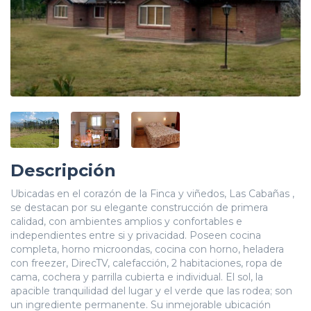
Descripción
Ubicadas en el corazón de la Finca y viñedos, Las Cabañas ,
se destacan por su elegante construcción de primera
calidad, con ambientes amplios y confortables e
independientes entre si y privacidad. Poseen cocina
completa, horno microondas, cocina con horno, heladera
con freezer, DirecTV, calefacción, 2 habitaciones, ropa de
cama, cochera y parrilla cubierta e individual. El sol, la
apacible tranquilidad del lugar y el verde que las rodea; son
un ingrediente permanente. Su inmejorable ubicación