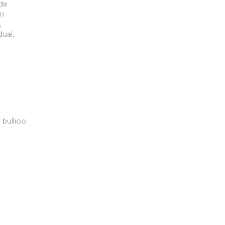
 de
en
,
dual,
bullicio