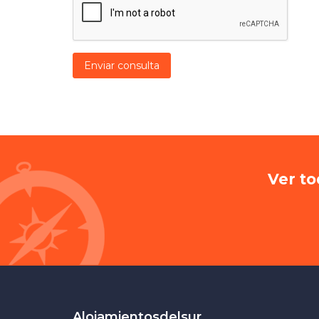
Enviar consulta
Ver to
Alojamientosdelsur