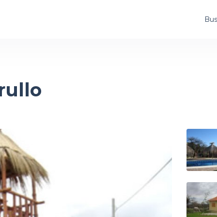
Bus
ullo