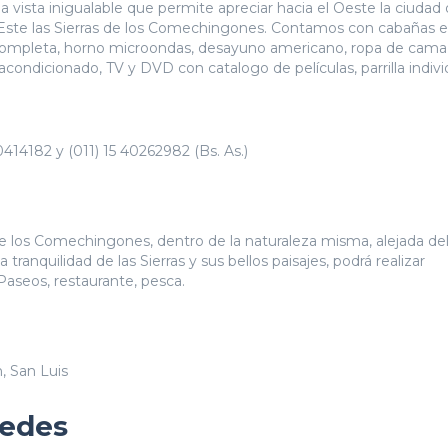
vista inigualable que permite apreciar hacia el Oeste la ciudad
al Este las Sierras de los Comechingones. Contamos con cabañas 
a completa, horno microondas, desayuno americano, ropa de cama
acondicionado, TV y DVD con catalogo de películas, parrilla indivi
40414182 y (011) 15 40262982 (Bs. As.)
 de los Comechingones, dentro de la naturaleza misma, alejada del 
a tranquilidad de las Sierras y sus bellos paisajes, podrá realizar
 Paseos, restaurante, pesca.
n, San Luis
pedes