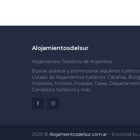
Alojamientosdelsur
Alojamientos Turísticos de Argentina
Buscar, publicar y promocionar alquileres turístic
Listado de Alojamientos turísticos: Cabañas, Bung
Hosterías, Hoteles, Posadas, Casas, Departamento
Complejos turísticos y más.
2020 ©
Alojamientosdelsur.com.ar
~
Encontrá tu a