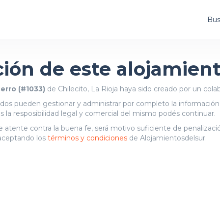
Bus
ción de este alojamien
erro (#1033)
de Chilecito, La Rioja haya sido creado por un cola
zados pueden gestionar y administrar por completo la información
és la resposibilidad legal y comercial del mismo podés continuar.
que atente contra la buena fe, será motivo suficiente de penalizac
s aceptando los
términos y condiciones
de Alojamientosdelsur.