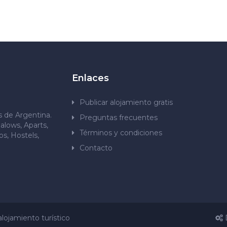
Enlaces
Publicar alojamiento gratis
os de Argentina.
Preguntas frecuentes
alows, Aparts,
Términos y condiciones
s, Hostels,
Contacto
lojamiento turístico