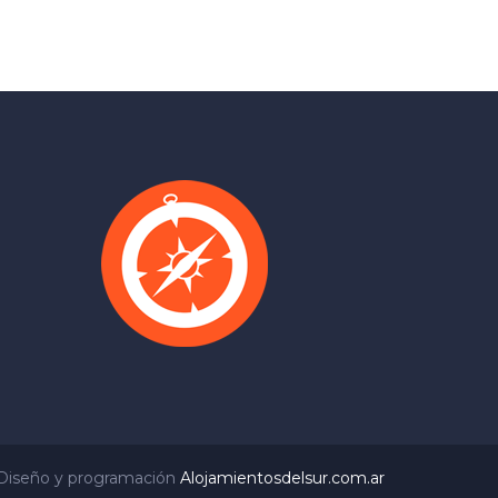
Diseño y programación
Alojamientosdelsur.com.ar