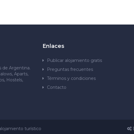
Enlaces
Publicar alojamiento gratis
os de Argentina.
Preguntas frecuentes
alows, Aparts,
Términos y condiciones
s, Hostels,
Contacto
lojamiento turístico