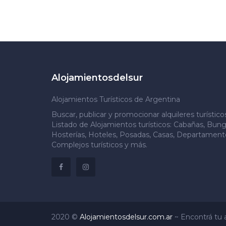
Alojamientosdelsur
Alojamientos Turísticos de Argentina
Buscar, publicar y promocionar alquileres turístic
Listado de Alojamientos turísticos: Cabañas, Bung
Hosterías, Hoteles, Posadas, Casas, Departamento
Complejos turísticos y más.
2020 ©
Alojamientosdelsur.com.ar
~
Encontrá tu a