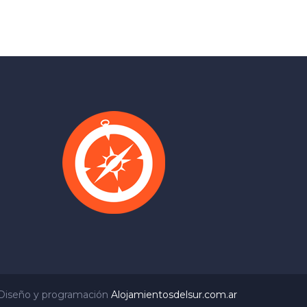
Diseño y programación
Alojamientosdelsur.com.ar