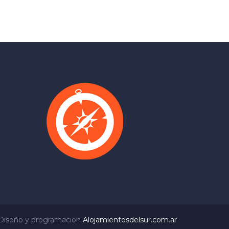
Diseño y programación
Alojamientosdelsur.com.ar