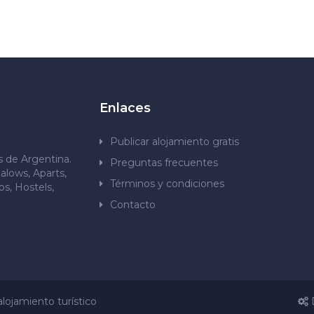
Enlaces
Publicar alojamiento gratis
os de Argentina.
Preguntas frecuentes
alows, Aparts,
Términos y condiciones
s, Hostels,
Contacto
lojamiento turístico