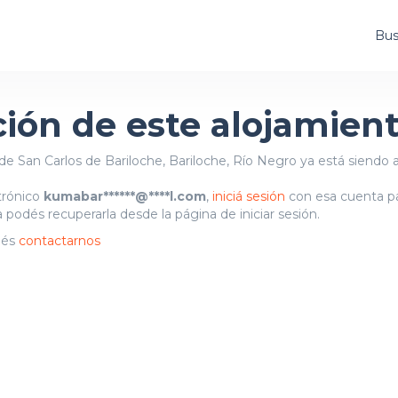
Bus
ción de este alojamien
de San Carlos de Bariloche, Bariloche, Río Negro ya está siendo 
ctrónico
kumabar******@****l.com
,
iniciá sesión
con esa cuenta par
 podés recuperarla desde la página de iniciar sesión.
dés
contactarnos