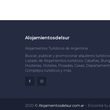
Alojamientosdelsur
Alojamientos Turísticos de Argentina
Buscar, publicar y promocionar alquileres turístic
Listado de Alojamientos turísticos: Cabañas, Bung
Hosterías, Hoteles, Posadas, Casas, Departamento
Complejos turísticos y más.
2020 ©
Alojamientosdelsur.com.ar
~
Encontrá tu a