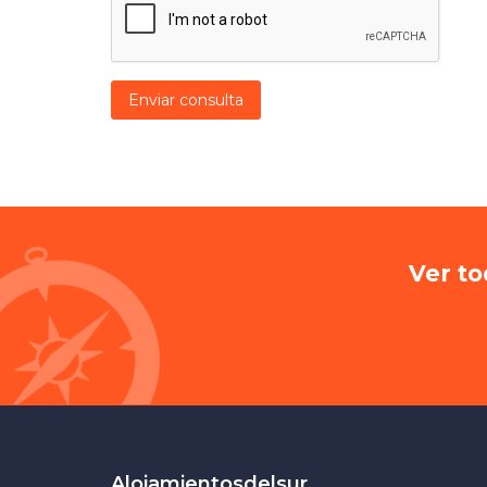
Enviar consulta
Ver to
Alojamientosdelsur