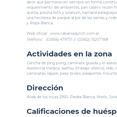
decir que permanecen siempre en forma continua a
requerimiento del ambiente), pan casero recién h
quinta, piscina 5x14 y solarium, hamaca parag
una hectárea de parque al pie de las sierras y r
y Ropa Blanca.
Web oficial:
www.cabaniaslynch.com.ar
Teléfono:
(02656) 479731 // (02652) 15207188
Actividades en la zona
Cancha de ping pong, caminata guiada y el asesor
Asistencia médica, siathsu (masaje olístico), reiki,
caminatas, rappel, paso tiroles, parapente, mountain
Dirección
Avda de los Incas 2950. Piedra Blanca, Merlo, Juní
Calificaciones de hués