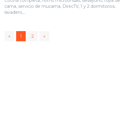
Cocina completa, horno microondas, desayuno, ropa de
cama, servicio de mucama, DirecTV, 1 y 2 dormitorios,
lavadero,...
1
«
1
2
»