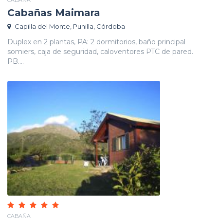
CABAÑA
Cabañas Maimara
Capilla del Monte, Punilla, Córdoba
Duplex en 2 plantas, PA: 2 dormitorios, baño principal
somiers, caja de seguridad, caloventores PTC de pared.
PB....
CABAÑA